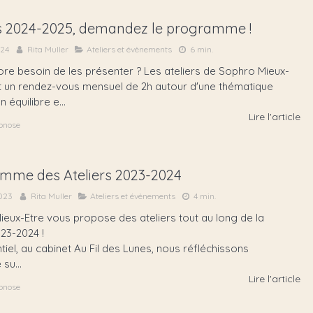
rs 2024-2025, demandez le programme !
024
Rita Muller
Ateliers et évènements
6 min.
core besoin de les présenter ? Les ateliers de Sophro Mieux-
st un rendez-vous mensuel de 2h autour d'une thématique
n équilibre e...
Lire l'article
pnose
mme des Ateliers 2023-2024
023
Rita Muller
Ateliers et évènements
4 min.
eux-Etre vous propose des ateliers tout au long de la
023-2024 !
tiel, au cabinet Au Fil des Lunes, nous réfléchissons
su...
Lire l'article
pnose