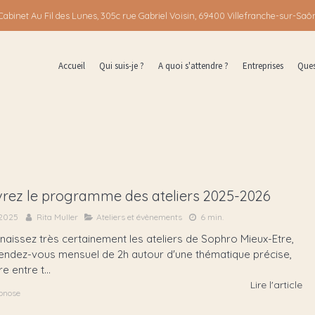
Cabinet Au Fil des Lunes, 305c rue Gabriel Voisin, 69400 Villefranche-sur-Saô
Accueil
Qui suis-je ?
A quoi s'attendre ?
Entreprises
Ques
rez le programme des ateliers 2025-2026
 2025
Rita Muller
Ateliers et évènements
6 min.
aissez très certainement les ateliers de Sophro Mieux-Etre,
rendez-vous mensuel de 2h autour d'une thématique précise,
e entre t...
Lire l'article
pnose