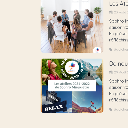
Les Ate
23 Août
Sophro Mi
saison 2
En présen
réfléchis
#autohy
De nouv
29 Août 
Sophro Mi
saison 20
En présen
réfléchis
#autohy