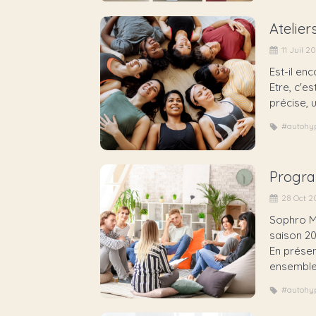
Atelie
11 Juil 2
Est-il en
Etre, c'e
précise, u
#autohy
Progra
28 Oct 2
Sophro Mi
saison 2
En présen
ensemble 
#autohy