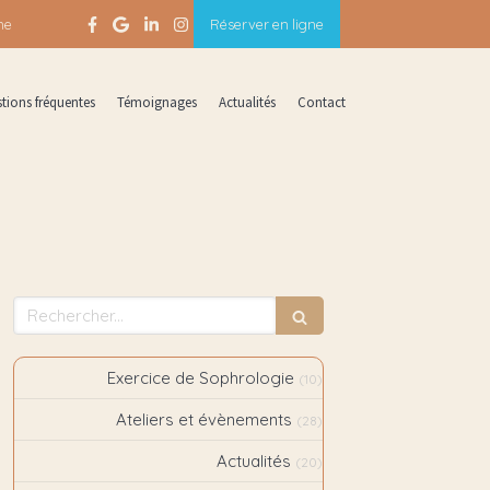
ne
Réserver en ligne
tions fréquentes
Témoignages
Actualités
Contact
Rechercher
Exercice de Sophrologie
(10)
Ateliers et évènements
(28)
Actualités
(20)