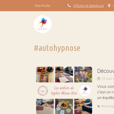
Rita Muller
Afficher le téléphone
#autohypnose
Découv
05 Août
Vous conn
c'est un 
un équilibr
#autohy