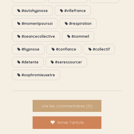
#autohypnose
#villefrance
#momentpoursoi
#respiration
#seancecollective
#sommeil
#hypnose
#confiance
#collectif
#detente
#seressourcer
#sophromieuxetre
Lire les commentaires (0)
Aimer l'article