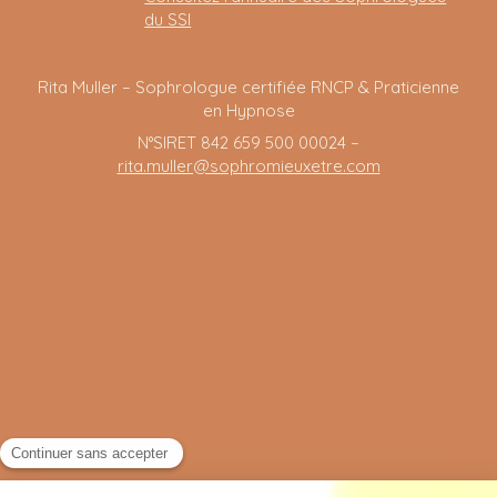
du SSI
Rita Muller – Sophrologue certifiée RNCP & Praticienne
en Hypnose
N°SIRET 842 659 500 00024 –
rita.muller@sophromieuxetre.com