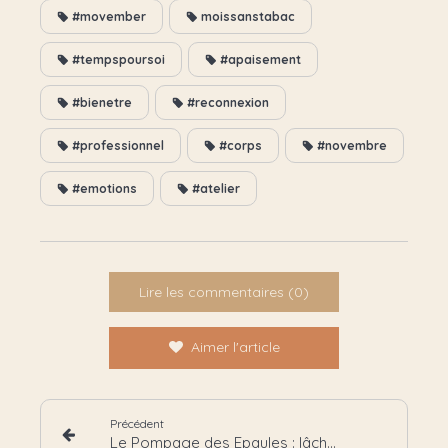
#movember
moissanstabac
#tempspoursoi
#apaisement
#bienetre
#reconnexion
#professionnel
#corps
#novembre
#emotions
#atelier
Lire les commentaires (0)
Aimer l'article
Précédent
Le Pompage des Epaules : lâcher ce qui pèse