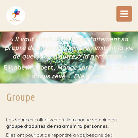
«
Il vaut mieux vivre imparfaitement sa
propre destinée que vivre en imitant la vie
de quelqu'un d'autre à la perfection
»
Elisabeth Gilbert,
Mange, prie, aime : On en
a tous rêvé ... Elle a osé !
Groupe
Les séances collectives ont lieu chaque semaine en
groupe d’adultes de maximum 15 personnes
.
Elles ont pour but de répondre à vos besoins de :